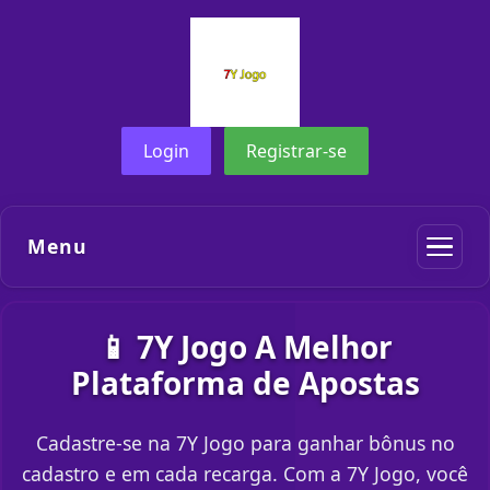
Login
Registrar-se
Menu
📱 7Y Jogo A Melhor
Plataforma de Apostas
Cadastre-se na 7Y Jogo para ganhar bônus no
cadastro e em cada recarga. Com a 7Y Jogo, você