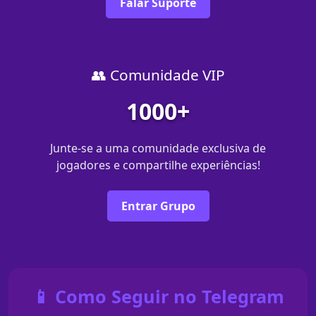
Falar Suporte
👥 Comunidade VIP
1000+
Junte-se a uma comunidade exclusiva de
jogadores e compartilhe experiências!
Entrar Grupo
📱 Como Seguir no Telegram