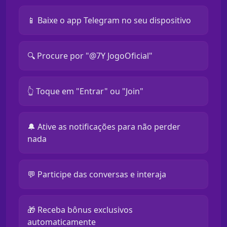
📱 Baixe o app Telegram no seu dispositivo
🔍 Procure por "@7Y JogoOficial"
👆 Toque em "Entrar" ou "Join"
🔔 Ative as notificações para não perder
nada
💬 Participe das conversas e interaja
🎁 Receba bônus exclusivos
automaticamente