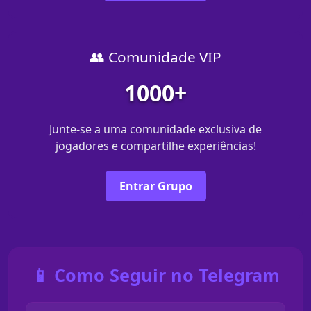
👥 Comunidade VIP
1000+
Junte-se a uma comunidade exclusiva de
jogadores e compartilhe experiências!
Entrar Grupo
📱 Como Seguir no Telegram