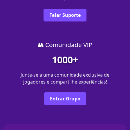
Falar Suporte
👥 Comunidade VIP
1000+
Junte-se a uma comunidade exclusiva de
jogadores e compartilhe experiências!
Entrar Grupo