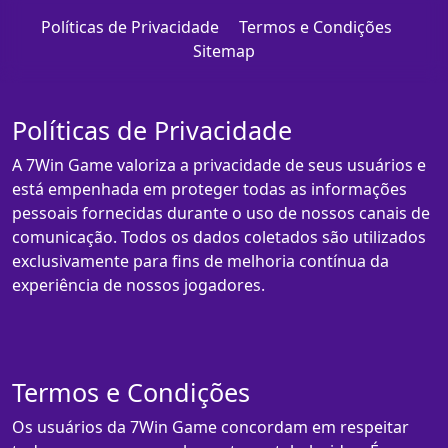
Políticas de Privacidade
Termos e Condições
Sitemap
Políticas de Privacidade
A 7Win Game valoriza a privacidade de seus usuários e
está empenhada em proteger todas as informações
pessoais fornecidas durante o uso de nossos canais de
comunicação. Todos os dados coletados são utilizados
exclusivamente para fins de melhoria contínua da
experiência de nossos jogadores.
Termos e Condições
Os usuários da 7Win Game concordam em respeitar