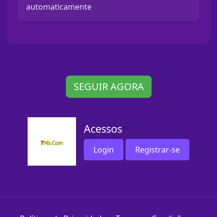
automaticamente
SEGUIR AGORA
Acessos
Login
Registrar-se