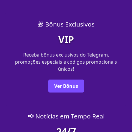
🎁 Bônus Exclusivos
VIP
Receba bônus exclusivos do Telegram,
promoções especiais e códigos promocionais
únicos!
Ver Bônus
📢 Notícias em Tempo Real
24/7