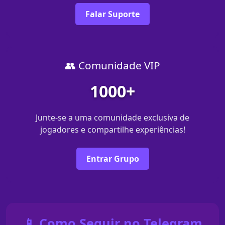
Falar Suporte
👥 Comunidade VIP
1000+
Junte-se a uma comunidade exclusiva de
jogadores e compartilhe experiências!
Entrar Grupo
📱 Como Seguir no Telegram