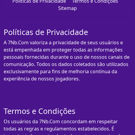
Políticas de Privacidade
Termos e Condições
Sitemap
Políticas de Privacidade
A 7Nb.Com valoriza a privacidade de seus usuários e
está empenhada em proteger todas as informações
pessoais fornecidas durante o uso de nossos canais de
comunicação. Todos os dados coletados são utilizados
exclusivamente para fins de melhoria contínua da
experiência de nossos jogadores.
Termos e Condições
Os usuários da 7Nb.Com concordam em respeitar
todas as regras e regulamentos estabelecidos. É