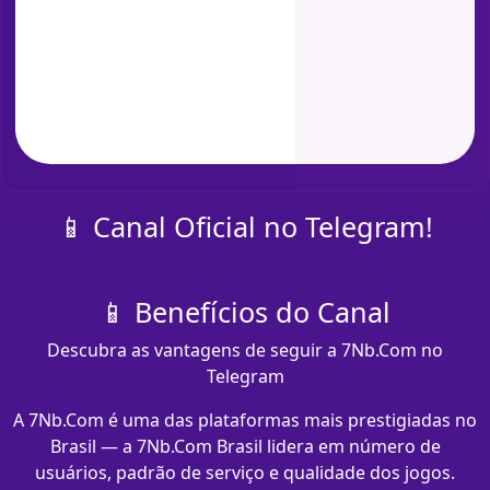
📱 Canal Oficial no Telegram!
📱 Benefícios do Canal
Descubra as vantagens de seguir a 7Nb.Com no
Telegram
A 7Nb.Com é uma das plataformas mais prestigiadas no
Brasil — a 7Nb.Com Brasil lidera em número de
usuários, padrão de serviço e qualidade dos jogos.