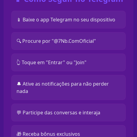
📱 Baixe o app Telegram no seu dispositivo
🔍 Procure por "@7Nb.ComOficial"
👆 Toque em "Entrar" ou "Join"
🔔 Ative as notificações para não perder
nada
💬 Participe das conversas e interaja
🎁 Receba bônus exclusivos