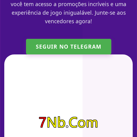
você tem acesso a promoções incríveis e uma
experiência de jogo inigualável. Junte-se aos
vencedores agora!
SEGUIR NO TELEGRAM