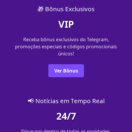
🎁 Bônus Exclusivos
VIP
Receba bônus exclusivos do Telegram,
promoções especiais e códigos promocionais
únicos!
Ver Bônus
📢 Notícias em Tempo Real
24/7
Fique por dentro de todas as novidades,