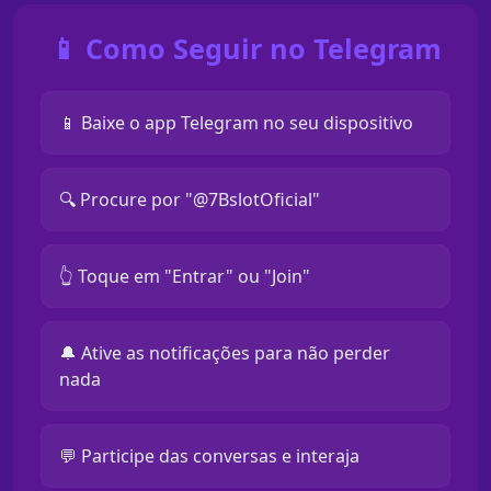
📱 Como Seguir no Telegram
📱 Baixe o app Telegram no seu dispositivo
🔍 Procure por "@7BslotOficial"
👆 Toque em "Entrar" ou "Join"
🔔 Ative as notificações para não perder
nada
💬 Participe das conversas e interaja