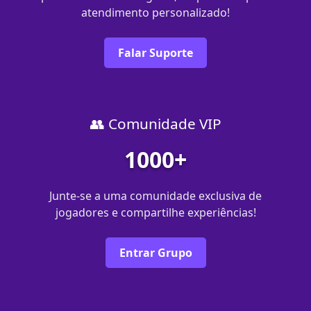
atendimento personalizado!
Falar Suporte
👥 Comunidade VIP
1000+
Junte-se a uma comunidade exclusiva de
jogadores e compartilhe experiências!
Entrar Grupo