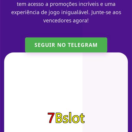
tem acesso a promoções incríveis e uma
experiência de jogo inigualável. Junte-se aos
vencedores agora!
SEGUIR NO TELEGRAM