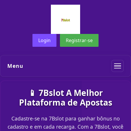
Login
Registrar-se
Menu
📱 7Bslot A Melhor
Plataforma de Apostas
Cadastre-se na 7Bslot para ganhar bônus no
cadastro e em cada recarga. Com a 7Bslot, você