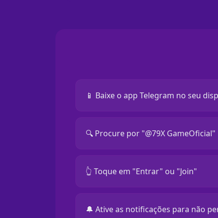
📱 Baixe o app Telegram no seu disp
🔍 Procure por "@79X GameOficial"
👆 Toque em "Entrar" ou "Join"
🔔 Ative as notificações para não p