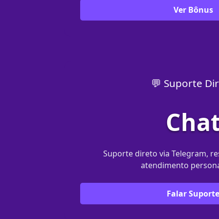
Ver Bônus
💬 Suporte Di
Cha
Suporte direto via Telegram, r
atendimento persona
Falar Suport