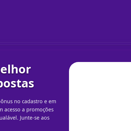
elhor
postas
bônus no cadastro e em
em acesso a promoções
ualável. Junte-se aos