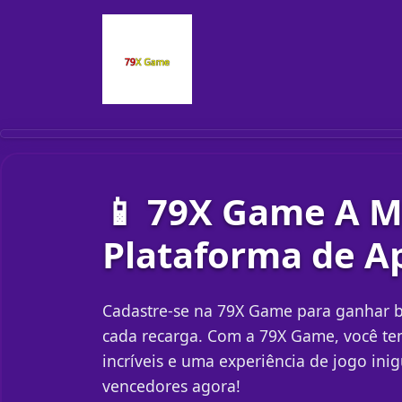
📱 79X Game A M
Plataforma de A
Cadastre-se na 79X Game para ganhar 
cada recarga. Com a 79X Game, você t
incríveis e uma experiência de jogo inig
vencedores agora!