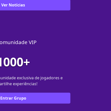
Ver Notícias
Comunidade VIP
1000+
unidade exclusiva de jogadores e
rtilhe experiências!
Entrar Grupo