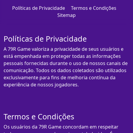
Políticas de Privacidade
Termos e Condições
Sitemap
Políticas de Privacidade
A 79R Game valoriza a privacidade de seus usuários e
está empenhada em proteger todas as informações
pessoais fornecidas durante o uso de nossos canais de
comunicação. Todos os dados coletados são utilizados
exclusivamente para fins de melhoria contínua da
experiência de nossos jogadores.
Termos e Condições
Os usuários da 79R Game concordam em respeitar