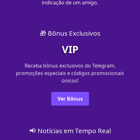
indicação de um amigo.
🎁 Bônus Exclusivos
VIP
Receba bônus exclusivos do Telegram,
promoções especiais e códigos promocionais
únicos!
Ver Bônus
📢 Notícias em Tempo Real