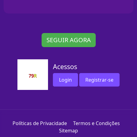
SEGUIR AGORA
Acessos
Login
Registrar-se
Políticas de Privacidade
Termos e Condições
Sitemap