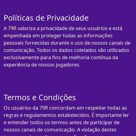
Políticas de Privacidade
A 79R valoriza a privacidade de seus usuários e está
empenhada em proteger todas as informações
pessoais fornecidas durante o uso de nossos canais de
comunicação. Todos os dados coletados são utilizados
exclusivamente para fins de melhoria contínua da
experiência de nossos jogadores.
Termos e Condições
Os usuários da 79R concordam em respeitar todas as
regras e regulamentos estabelecidos. É importante ler
e entender todos os termos antes de participar de
nossos canais de comunicação. A violação destes