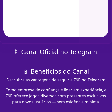
📱 Canal Oficial no Telegram!
📱 Benefícios do Canal
Descubra as vantagens de seguir a 79R no Telegram
Como empresa de confiança e líder em experiência, a
79R oferece jogos diversos com presentes exclusivos
para novos usuários — sem exigência mínima.