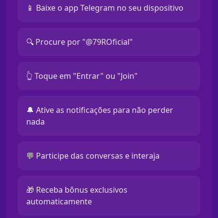
📱 Baixe o app Telegram no seu dispositivo
🔍 Procure por "@79ROficial"
👆 Toque em "Entrar" ou "Join"
🔔 Ative as notificações para não perder
nada
💬 Participe das conversas e interaja
🎁 Receba bônus exclusivos
automaticamente