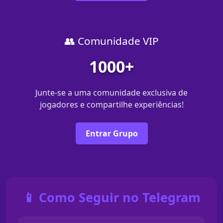
👥 Comunidade VIP
1000+
Junte-se a uma comunidade exclusiva de
jogadores e compartilhe experiências!
Entrar Grupo
📱 Como Seguir no Telegram