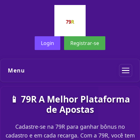
Login
Registrar-se
Menu
📱 79R A Melhor Plataforma
de Apostas
Cadastre-se na 79R para ganhar bônus no
cadastro e em cada recarga. Com a 79R, você tem