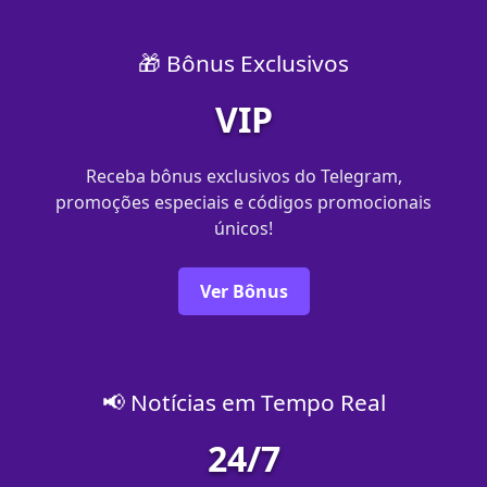
🎁 Bônus Exclusivos
VIP
Receba bônus exclusivos do Telegram,
promoções especiais e códigos promocionais
únicos!
Ver Bônus
📢 Notícias em Tempo Real
24/7