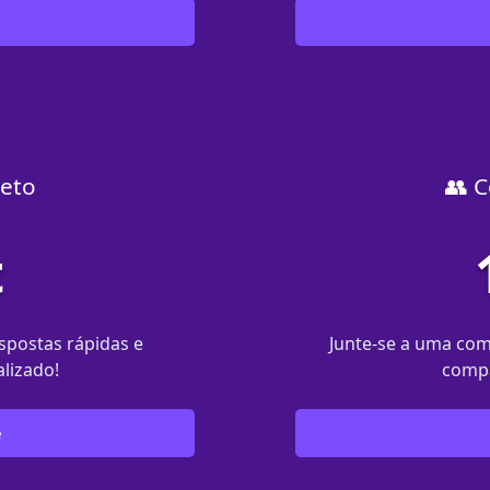
reto
👥 
t
espostas rápidas e
Junte-se a uma com
lizado!
compa
e