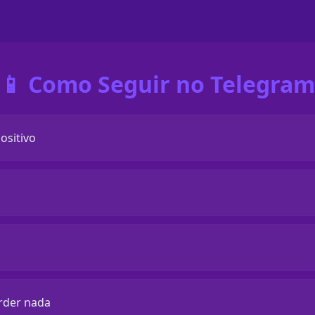
📱 Como Seguir no Telegram
ositivo
erder nada