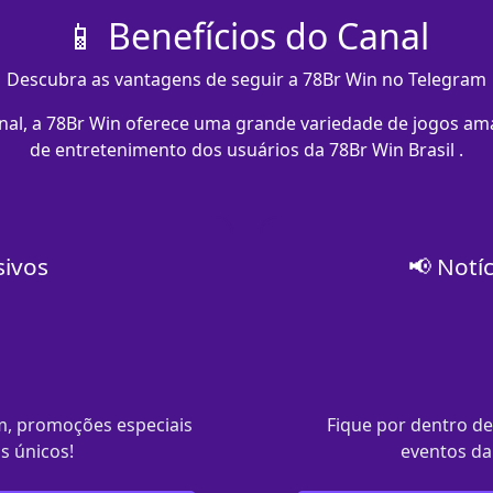
📱 Benefícios do Canal
Descubra as vantagens de seguir a 78Br Win no Telegram
al, a 78Br Win oferece uma grande variedade de jogos ama
de entretenimento dos usuários da 78Br Win Brasil .
sivos
📢 Notí
m, promoções especiais
Fique por dentro d
s únicos!
eventos da