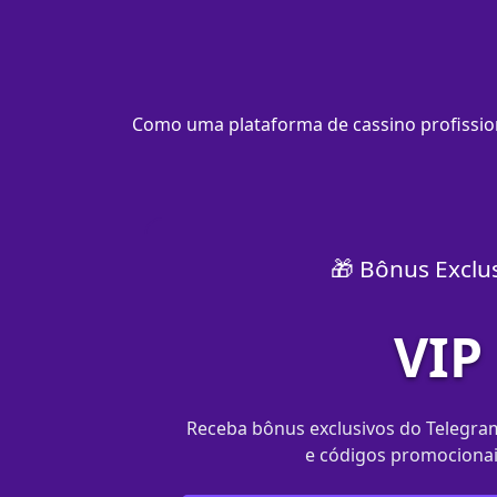
Como uma plataforma de cassino profission
🎁 Bônus Exclu
VIP
Receba bônus exclusivos do Telegra
e códigos promocionai