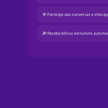
💬 Participe das conversas e interaj
🎁 Receba bônus exclusivos autom