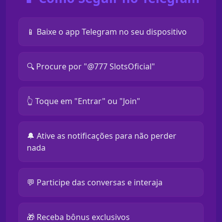
📱 Baixe o app Telegram no seu dispositivo
🔍 Procure por "@777 SlotsOficial"
👆 Toque em "Entrar" ou "Join"
🔔 Ative as notificações para não perder
nada
💬 Participe das conversas e interaja
🎁 Receba bônus exclusivos