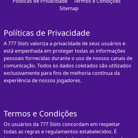
Políticas de Privacidade
Termos e Condições
Sitemap
Políticas de Privacidade
A 777 Slots valoriza a privacidade de seus usuários e
está empenhada em proteger todas as informações
pessoais fornecidas durante o uso de nossos canais de
comunicação. Todos os dados coletados são utilizados
exclusivamente para fins de melhoria contínua da
experiência de nossos jogadores.
Termos e Condições
Os usuários da 777 Slots concordam em respeitar
todas as regras e regulamentos estabelecidos. É