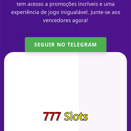
tem acesso a promoções incríveis e uma
experiência de jogo inigualável. Junte-se aos
vencedores agora!
SEGUIR NO TELEGRAM