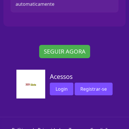
automaticamente
SEGUIR AGORA
Acessos
Login
Registrar-se