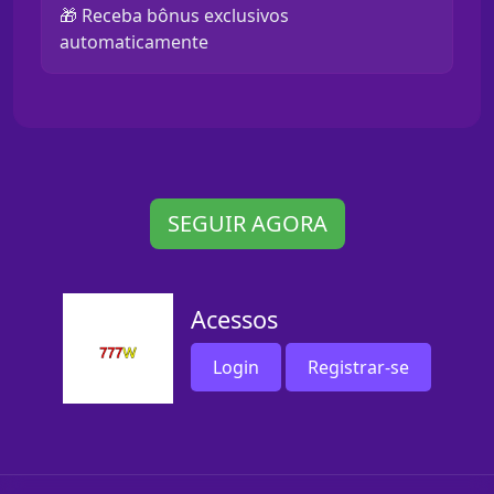
🎁 Receba bônus exclusivos
automaticamente
SEGUIR AGORA
Acessos
Login
Registrar-se