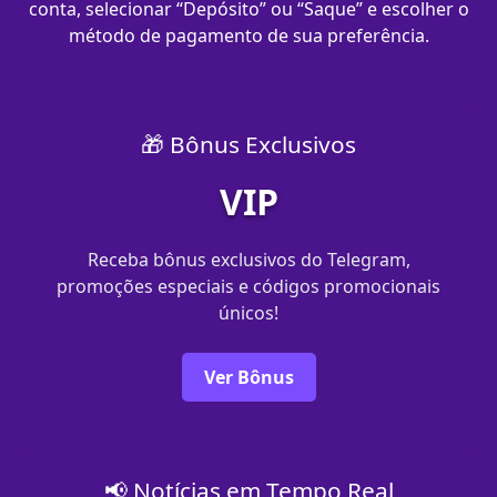
conta, selecionar “Depósito” ou “Saque” e escolher o
método de pagamento de sua preferência.
🎁 Bônus Exclusivos
VIP
Receba bônus exclusivos do Telegram,
promoções especiais e códigos promocionais
únicos!
Ver Bônus
📢 Notícias em Tempo Real