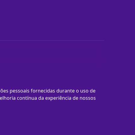
ções pessoais fornecidas durante o uso de
elhoria contínua da experiência de nossos