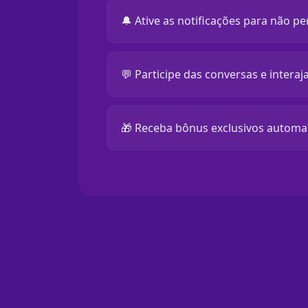
🔔 Ative as notificações para não p
💬 Participe das conversas e interaj
🎁 Receba bônus exclusivos autom