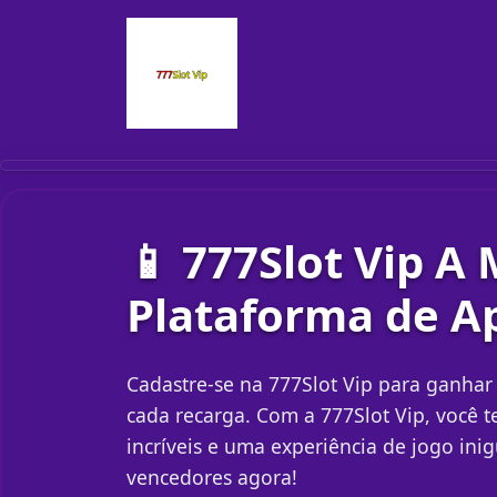
📱 777Slot Vip A
Plataforma de A
Cadastre-se na 777Slot Vip para ganhar
cada recarga. Com a 777Slot Vip, você 
incríveis e uma experiência de jogo inig
vencedores agora!