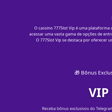
O cassino 777Slot Vip é uma plataforma 
acessar uma vasta gama de opções de entret
O 777Slot Vip se destaca por oferecer 
🎁 Bônus Exclu
VIP
Receba bônus exclusivos do Telegra