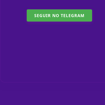
SEGUIR NO TELEGRAM