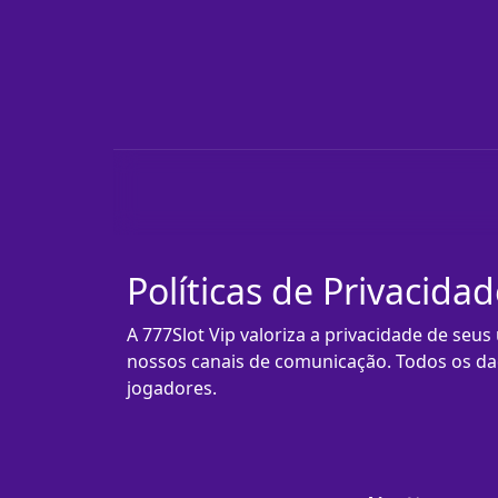
Políticas de Privacida
A 777Slot Vip valoriza a privacidade de se
nossos canais de comunicação. Todos os dad
jogadores.