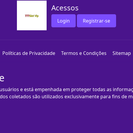
Acessos
Login
Registrar-se
Políticas de Privacidade
Termos e Condições
Sitemap
de
us usuários e está empenhada em proteger todas as informa
os coletados são utilizados exclusivamente para fins de m