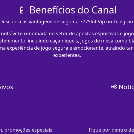
📱 Benefícios do Canal
Descubra as vantagens de seguir a 777Slot Vip no Telegra
confiável e renomada no setor de apostas esportivas e jog
enimento, incluindo caça-níqueis, jogos de mesa como blac
uma experiência de jogo segura e emocionante, atraindo t
experientes.
sivos
📢 Notí
m, promoções especiais
Fique por dentro d