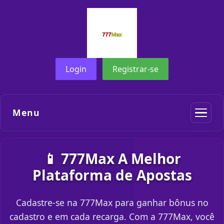
Login
Registrar-se
Menu
📱 777Max A Melhor
Plataforma de Apostas
Cadastre-se na 777Max para ganhar bônus no
cadastro e em cada recarga. Com a 777Max, você