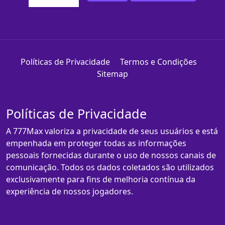
Políticas de Privacidade
Termos e Condições
Sitemap
Políticas de Privacidade
A 777Max valoriza a privacidade de seus usuários e está
empenhada em proteger todas as informações
pessoais fornecidas durante o uso de nossos canais de
comunicação. Todos os dados coletados são utilizados
exclusivamente para fins de melhoria contínua da
experiência de nossos jogadores.