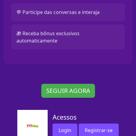
💬 Participe das conversas e interaja
🎁 Receba bônus exclusivos
automaticamente
SEGUIR AGORA
Acessos
Login
Registrar-se