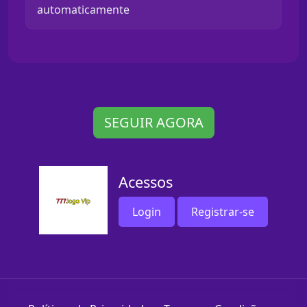
automaticamente
SEGUIR AGORA
Acessos
Login
Registrar-se