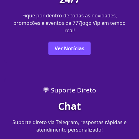
Fique por dentro de todas as novidades,
promoções e eventos da 777Jogo Vip em tempo
real!
Ver Notícias
💬 Suporte Direto
Chat
Suporte direto via Telegram, respostas rápidas e
atendimento personalizado!