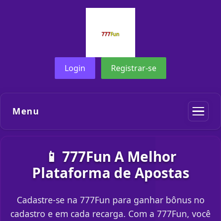
Login
Registrar-se
Menu
📱 777Fun A Melhor
Plataforma de Apostas
Cadastre-se na 777Fun para ganhar bônus no
cadastro e em cada recarga. Com a 777Fun, você