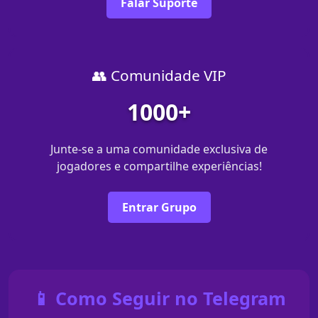
Falar Suporte
👥 Comunidade VIP
1000+
Junte-se a uma comunidade exclusiva de
jogadores e compartilhe experiências!
Entrar Grupo
📱 Como Seguir no Telegram