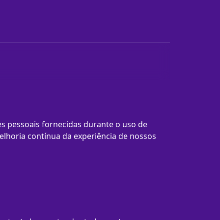
s pessoais fornecidas durante o uso de
elhoria contínua da experiência de nossos