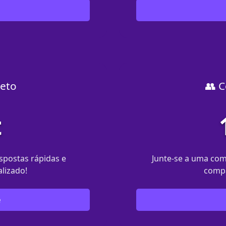
reto
👥 
t
espostas rápidas e
Junte-se a uma com
lizado!
compa
e