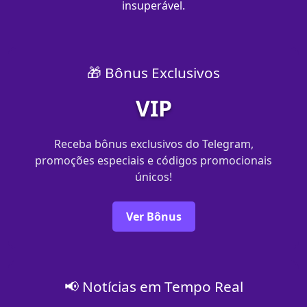
insuperável.
🎁 Bônus Exclusivos
VIP
Receba bônus exclusivos do Telegram,
promoções especiais e códigos promocionais
únicos!
Ver Bônus
📢 Notícias em Tempo Real