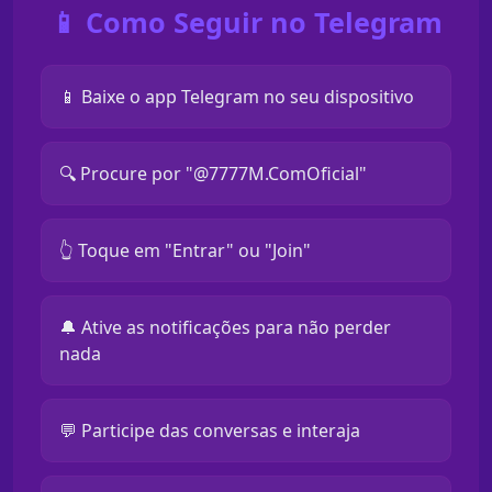
📱 Como Seguir no Telegram
📱 Baixe o app Telegram no seu dispositivo
🔍 Procure por "@7777M.ComOficial"
👆 Toque em "Entrar" ou "Join"
🔔 Ative as notificações para não perder
nada
💬 Participe das conversas e interaja