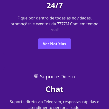
24/7
Fique por dentro de todas as novidades,
promoções e eventos da 7777M.Com em tempo
real!
Ver Notícias
💬 Suporte Direto
Chat
Suporte direto via Telegram, respostas rápidas e
atendimento personalizado!