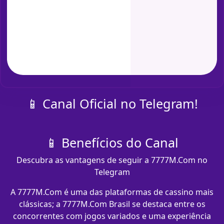
📱 Canal Oficial no Telegram!
📱 Benefícios do Canal
Descubra as vantagens de seguir a 7777M.Com no
Telegram
A 7777M.Com é uma das plataformas de cassino mais
clássicas; a 7777M.Com Brasil se destaca entre os
concorrentes com jogos variados e uma experiência