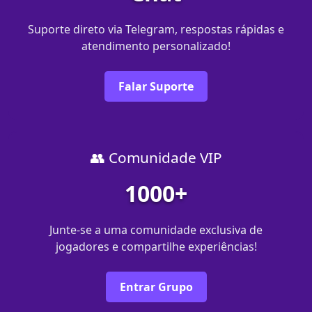
Suporte direto via Telegram, respostas rápidas e
atendimento personalizado!
Falar Suporte
👥 Comunidade VIP
1000+
Junte-se a uma comunidade exclusiva de
jogadores e compartilhe experiências!
Entrar Grupo