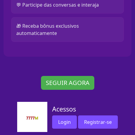
💬 Participe das conversas e interaja
🎁 Receba bônus exclusivos
automaticamente
SEGUIR AGORA
Acessos
Login
Registrar-se