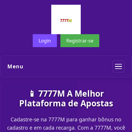
Login
Registrar-se
Menu
📱 7777M A Melhor
Plataforma de Apostas
Cadastre-se na 7777M para ganhar bônus no
cadastro e em cada recarga. Com a 7777M, você