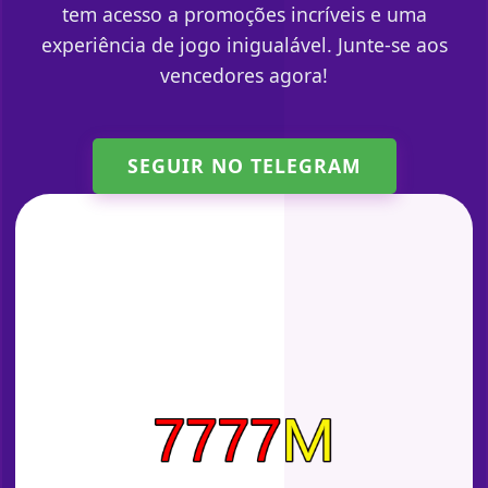
tem acesso a promoções incríveis e uma
experiência de jogo inigualável. Junte-se aos
vencedores agora!
SEGUIR NO TELEGRAM