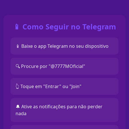
📱 Como Seguir no Telegram
📱 Baixe o app Telegram no seu dispositivo
🔍 Procure por "@7777MOficial"
👆 Toque em "Entrar" ou "Join"
🔔 Ative as notificações para não perder
nada