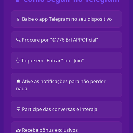
📱 Baixe o app Telegram no seu dispositivo
🔍 Procure por "@776 Brl APPOficial"
👆 Toque em "Entrar" ou "Join"
🔔 Ative as notificações para não perder
nada
💬 Participe das conversas e interaja
🎁 Receba bônus exclusivos