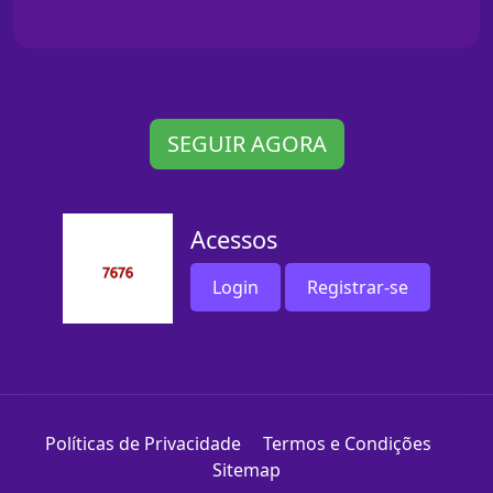
SEGUIR AGORA
Acessos
Login
Registrar-se
Políticas de Privacidade
Termos e Condições
Sitemap