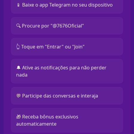
📱 Baixe o app Telegram no seu dispositivo
🔍 Procure por "@7676Oficial"
👆 Toque em "Entrar" ou "Join"
🔔 Ative as notificações para não perder
nada
💬 Participe das conversas e interaja
🎁 Receba bônus exclusivos
automaticamente