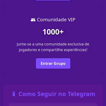
👥 Comunidade VIP
1000+
Junte-se a uma comunidade exclusiva de
jogadores e compartilhe experiências!
Entrar Grupo
📱 Como Seguir no Telegram