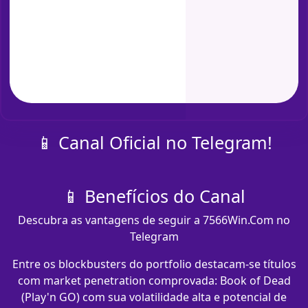
📱 Canal Oficial no Telegram!
📱 Benefícios do Canal
Descubra as vantagens de seguir a 7566Win.Com no
Telegram
Entre os blockbusters do portfolio destacam-se títulos
com market penetration comprovada: Book of Dead
(Play'n GO) com sua volatilidade alta e potencial de