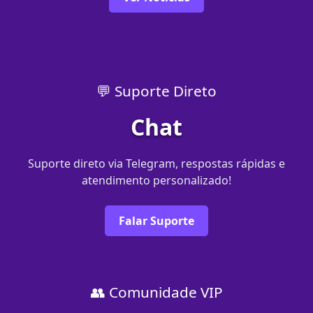
💬 Suporte Direto
Chat
Suporte direto via Telegram, respostas rápidas e
atendimento personalizado!
Falar Suporte
👥 Comunidade VIP