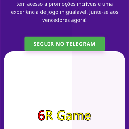
tem acesso a promoções incríveis e uma
experiência de jogo inigualável. Junte-se aos
vencedores agora!
SEGUIR NO TELEGRAM