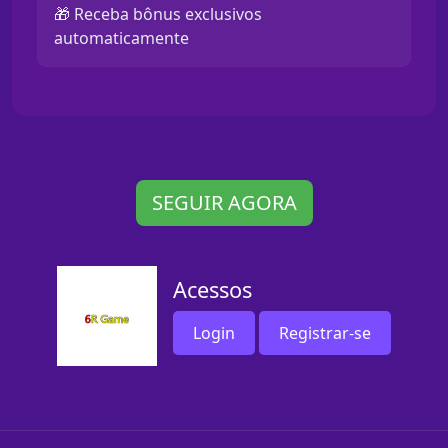
🎁 Receba bônus exclusivos
automaticamente
SEGUIR AGORA
Acessos
Login
Registrar-se