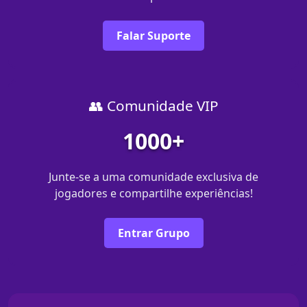
Falar Suporte
👥 Comunidade VIP
1000+
Junte-se a uma comunidade exclusiva de
jogadores e compartilhe experiências!
Entrar Grupo