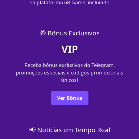
da plataforma 6R Game, incluindo
🎁 Bônus Exclusivos
VIP
Receba bônus exclusivos do Telegram,
promoções especiais e códigos promocionais
únicos!
Ver Bônus
📢 Notícias em Tempo Real