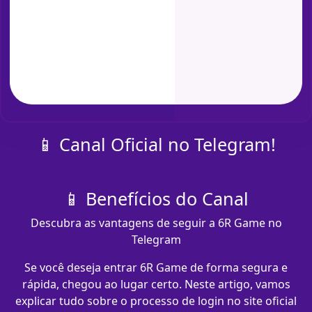
📱 Canal Oficial no Telegram!
📱 Benefícios do Canal
Descubra as vantagens de seguir a 6R Game no
Telegram
Se você deseja entrar 6R Game de forma segura e
rápida, chegou ao lugar certo. Neste artigo, vamos
explicar tudo sobre o processo de login no site oficial