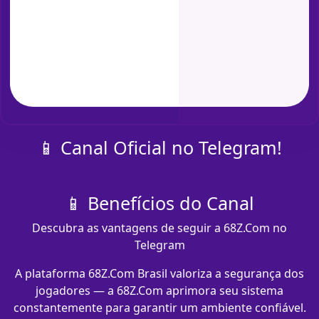
📱 Canal Oficial no Telegram!
📱 Benefícios do Canal
Descubra as vantagens de seguir a 68Z.Com no
Telegram
A plataforma 68Z.Com Brasil valoriza a segurança dos
jogadores — a 68Z.Com aprimora seu sistema
constantemente para garantir um ambiente confiável.