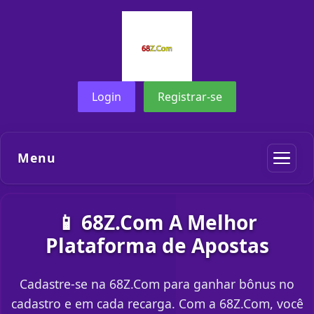
Login
Registrar-se
Menu
📱 68Z.Com A Melhor
Plataforma de Apostas
Cadastre-se na 68Z.Com para ganhar bônus no
cadastro e em cada recarga. Com a 68Z.Com, você