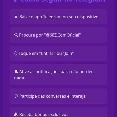
📱 Baixe o app Telegram no seu dispositivo
🔍 Procure por "@68Z.ComOficial"
👆 Toque em "Entrar" ou "Join"
🔔 Ative as notificações para não perder
nada
💬 Participe das conversas e interaja
🎁 Receba bônus exclusivos