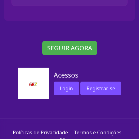
SEGUIR AGORA
Acessos
Login
Registrar-se
Políticas de Privacidade
Termos e Condições