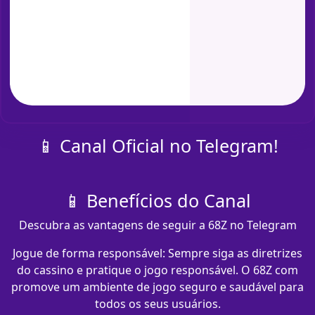
📱 Canal Oficial no Telegram!
📱 Benefícios do Canal
Descubra as vantagens de seguir a 68Z no Telegram
Jogue de forma responsável: Sempre siga as diretrizes
do cassino e pratique o jogo responsável. O 68Z com​
promove um ambiente de jogo seguro e saudável para
todos os seus usuários.