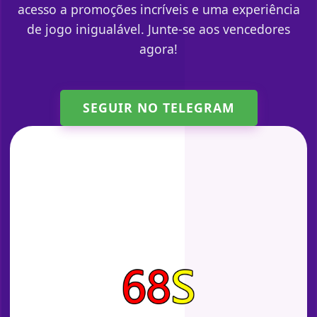
acesso a promoções incríveis e uma experiência
de jogo inigualável. Junte-se aos vencedores
agora!
SEGUIR NO TELEGRAM