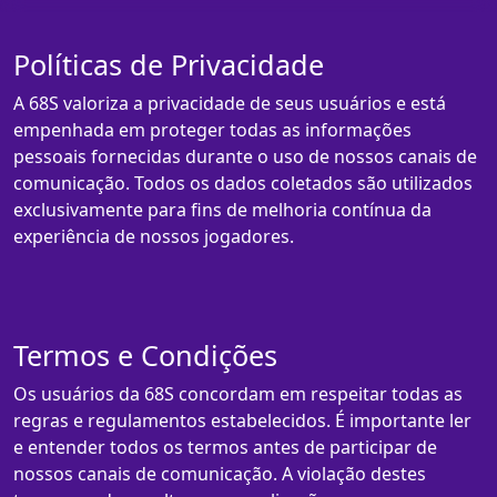
Políticas de Privacidade
A 68S valoriza a privacidade de seus usuários e está
empenhada em proteger todas as informações
pessoais fornecidas durante o uso de nossos canais de
comunicação. Todos os dados coletados são utilizados
exclusivamente para fins de melhoria contínua da
experiência de nossos jogadores.
Termos e Condições
Os usuários da 68S concordam em respeitar todas as
regras e regulamentos estabelecidos. É importante ler
e entender todos os termos antes de participar de
nossos canais de comunicação. A violação destes