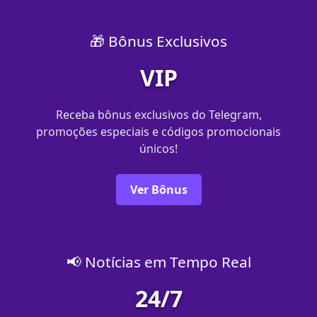
🎁 Bônus Exclusivos
VIP
Receba bônus exclusivos do Telegram,
promoções especiais e códigos promocionais
únicos!
Ver Bônus
📢 Notícias em Tempo Real
24/7