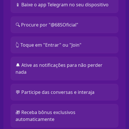
📱 Baixe o app Telegram no seu dispositivo
🔍 Procure por "@68SOficial"
👆 Toque em "Entrar" ou "Join"
🔔 Ative as notificações para não perder
nada
💬 Participe das conversas e interaja
🎁 Receba bônus exclusivos
automaticamente