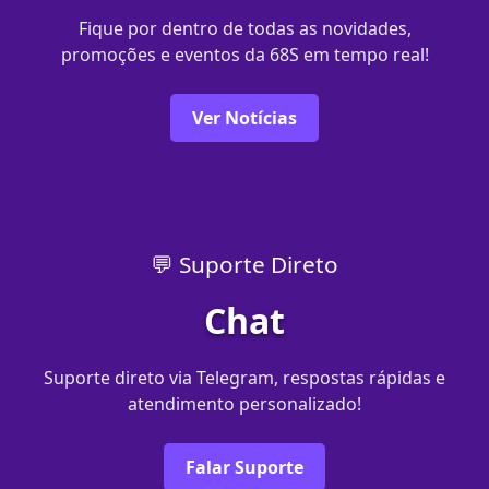
Fique por dentro de todas as novidades,
promoções e eventos da 68S em tempo real!
Ver Notícias
💬 Suporte Direto
Chat
Suporte direto via Telegram, respostas rápidas e
atendimento personalizado!
Falar Suporte