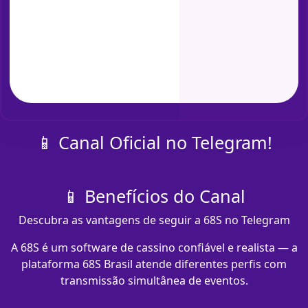
📱 Canal Oficial no Telegram!
📱 Benefícios do Canal
Descubra as vantagens de seguir a 68S no Telegram
A 68S é um software de cassino confiável e realista — a
plataforma 68S Brasil atende diferentes perfis com
transmissão simultânea de eventos.