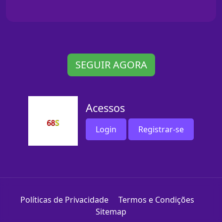
SEGUIR AGORA
Acessos
Login
Registrar-se
Políticas de Privacidade
Termos e Condições
Sitemap