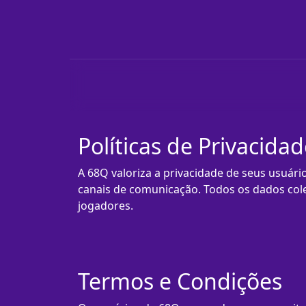
Políticas de Privacida
A 68Q valoriza a privacidade de seus usuár
canais de comunicação. Todos os dados cole
jogadores.
Termos e Condições