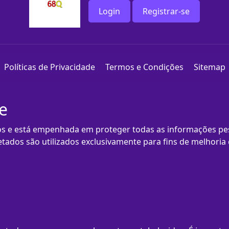
Login
Registrar-se
Políticas de Privacidade
Termos e Condições
Sitemap
de
ios e está empenhada em proteger todas as informações pe
tados são utilizados exclusivamente para fins de melhoria