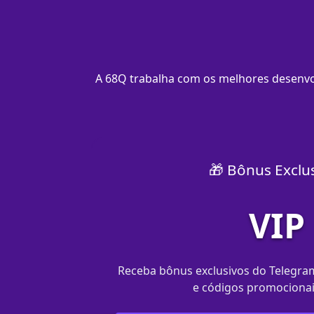
A 68Q trabalha com os melhores desenvo
🎁 Bônus Exclu
VIP
Receba bônus exclusivos do Telegra
e códigos promocionai