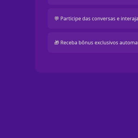
💬 Participe das conversas e interaj
🎁 Receba bônus exclusivos autom