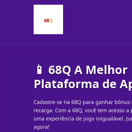
📱 68Q A Melhor
Plataforma de A
Cadastre-se na 68Q para ganhar bônus 
recarga. Com a 68Q, você tem acesso a 
uma experiência de jogo inigualável. J
agora!