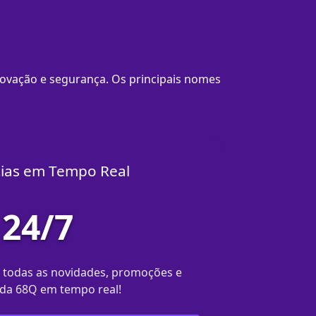
ovação e segurança. Os principais nomes
cias em Tempo Real
24/7
e todas as novidades, promoções e
da 68Q em tempo real!