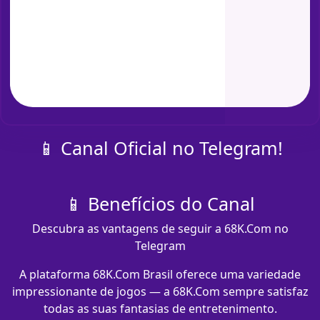
📱 Canal Oficial no Telegram!
📱 Benefícios do Canal
Descubra as vantagens de seguir a 68K.Com no
Telegram
A plataforma 68K.Com Brasil oferece uma variedade
impressionante de jogos — a 68K.Com sempre satisfaz
todas as suas fantasias de entretenimento.