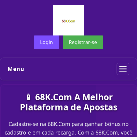
Login
Registrar-se
Menu
📱 68K.Com A Melhor
Plataforma de Apostas
Cadastre-se na 68K.Com para ganhar bônus no
cadastro e em cada recarga. Com a 68K.Com, você