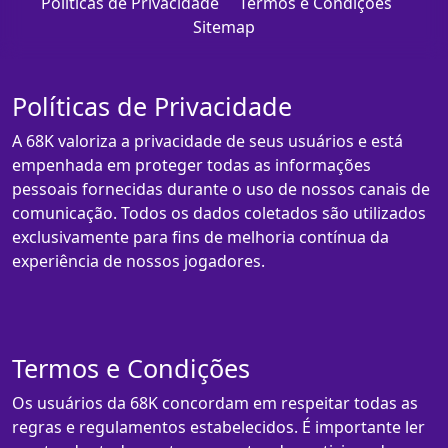
Políticas de Privacidade
Termos e Condições
Sitemap
Políticas de Privacidade
A 68K valoriza a privacidade de seus usuários e está
empenhada em proteger todas as informações
pessoais fornecidas durante o uso de nossos canais de
comunicação. Todos os dados coletados são utilizados
exclusivamente para fins de melhoria contínua da
experiência de nossos jogadores.
Termos e Condições
Os usuários da 68K concordam em respeitar todas as
regras e regulamentos estabelecidos. É importante ler