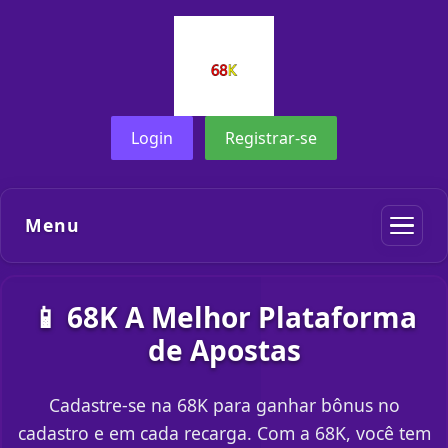
Login
Registrar-se
Menu
📱 68K A Melhor Plataforma
de Apostas
Cadastre-se na 68K para ganhar bônus no
cadastro e em cada recarga. Com a 68K, você tem