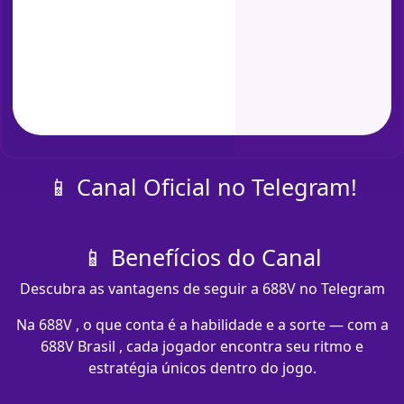
📱 Canal Oficial no Telegram!
📱 Benefícios do Canal
Descubra as vantagens de seguir a 688V no Telegram
Na 688V , o que conta é a habilidade e a sorte — com a
688V Brasil , cada jogador encontra seu ritmo e
estratégia únicos dentro do jogo.