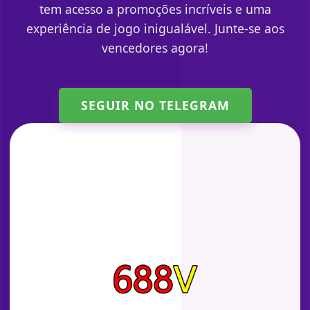
tem acesso a promoções incríveis e uma
experiência de jogo inigualável. Junte-se aos
vencedores agora!
SEGUIR NO TELEGRAM