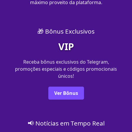
máximo proveito da plataforma.
🎁 Bônus Exclusivos
VIP
Receba bônus exclusivos do Telegram,
promoções especiais e códigos promocionais
únicos!
Ver Bônus
📢 Notícias em Tempo Real