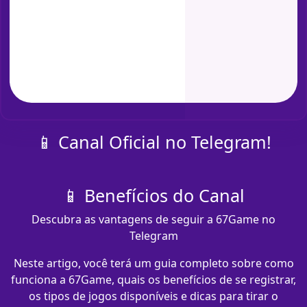
📱 Canal Oficial no Telegram!
📱 Benefícios do Canal
Descubra as vantagens de seguir a 67Game no
Telegram
Neste artigo, você terá um guia completo sobre como
funciona a 67Game, quais os benefícios de se registrar,
os tipos de jogos disponíveis e dicas para tirar o