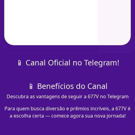
📱 Canal Oficial no Telegram!
📱 Benefícios do Canal
Descubra as vantagens de seguir a 677V no Telegram
Para quem busca diversão e prêmios incríveis, a 677V é
a escolha certa — comece agora sua nova jornada!