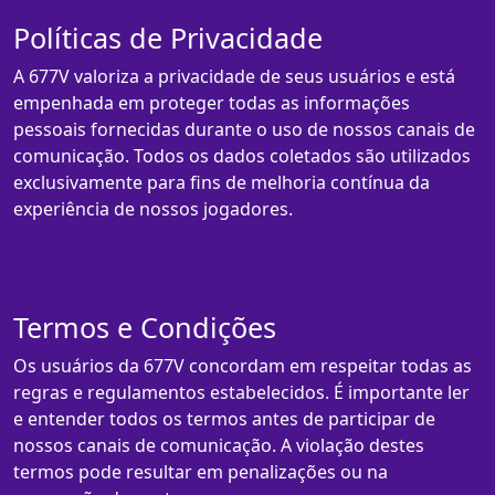
Políticas de Privacidade
A 677V valoriza a privacidade de seus usuários e está
empenhada em proteger todas as informações
pessoais fornecidas durante o uso de nossos canais de
comunicação. Todos os dados coletados são utilizados
exclusivamente para fins de melhoria contínua da
experiência de nossos jogadores.
Termos e Condições
Os usuários da 677V concordam em respeitar todas as
regras e regulamentos estabelecidos. É importante ler
e entender todos os termos antes de participar de
nossos canais de comunicação. A violação destes
termos pode resultar em penalizações ou na