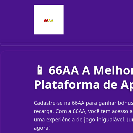
📱 66AA A Melho
Plataforma de A
Cadastre-se na 66AA para ganhar bônus
recarga. Com a 66AA, você tem acesso a
uma experiência de jogo inigualável. J
agora!