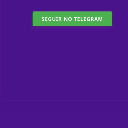
SEGUIR NO TELEGRAM