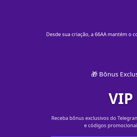
Desde sua criação, a 66AA mantém o co
🎁 Bônus Exclu
VIP
Receba bônus exclusivos do Telegra
e códigos promocionai