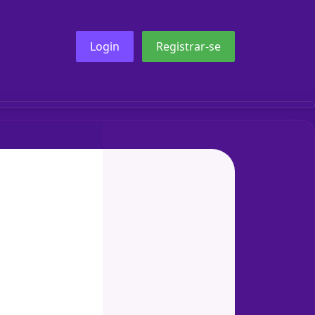
Login
Registrar-se