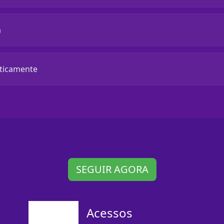
a
aticamente
SEGUIR AGORA
Acessos