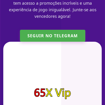
tem acesso a promoções incríveis e uma
experiência de jogo inigualável. Junte-se aos
vencedores agora!
SEGUIR NO TELEGRAM