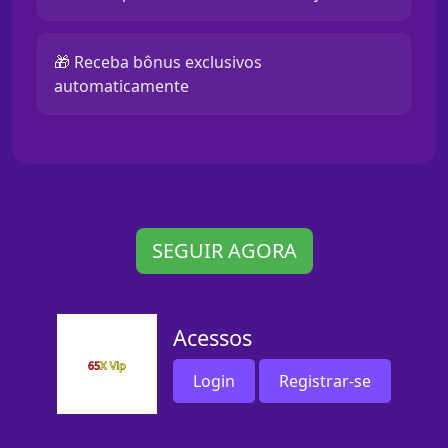
🎁 Receba bônus exclusivos
automaticamente
SEGUIR AGORA
Acessos
Login
Registrar-se