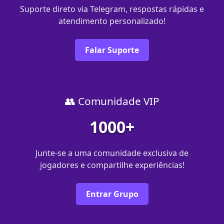
Suporte direto via Telegram, respostas rápidas e
atendimento personalizado!
Falar Suporte
👥 Comunidade VIP
1000+
Junte-se a uma comunidade exclusiva de
jogadores e compartilhe experiências!
Entrar Grupo