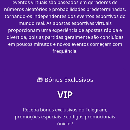
eventos virtuais são baseados em geradores de
números aleatórios e probabilidades predeterminadas,
tornando-os independentes dos eventos esportivos do
mundo real. As apostas esportivas virtuais
proporcionam uma experiência de apostas rápida e
divertida, pois as partidas geralmente são concluídas
em poucos minutos e novos eventos começam com
frequência.
🎁 Bônus Exclusivos
VIP
Receba bônus exclusivos do Telegram,
promoções especiais e códigos promocionais
únicos!