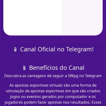
📱 Canal Oficial no Telegram!
📱 Benefícios do Canal
Descubra as vantagens de seguir a 5Wpg no Telegram
As apostas esportivas virtuais são uma forma de
simulação de apostas esportivas em que são criados
jogos ou eventos gerados por computador e os
jogadores podem fazer apostas nos resultados. Esses