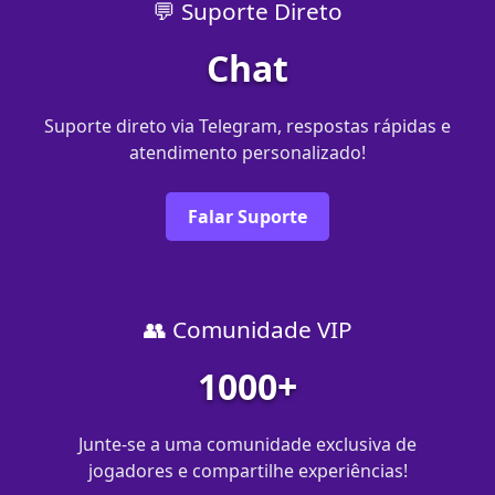
💬 Suporte Direto
Chat
Suporte direto via Telegram, respostas rápidas e
atendimento personalizado!
Falar Suporte
👥 Comunidade VIP
1000+
Junte-se a uma comunidade exclusiva de
jogadores e compartilhe experiências!