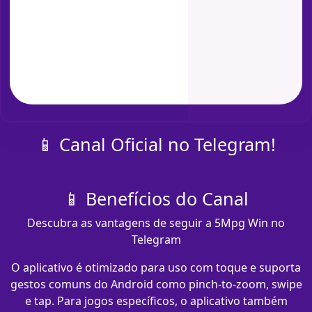
📱 Canal Oficial no Telegram!
📱 Benefícios do Canal
Descubra as vantagens de seguir a 5Mpg Win no
Telegram
O aplicativo é otimizado para uso com toque e suporta
gestos comuns do Android como pinch-to-zoom, swipe
e tap. Para jogos específicos, o aplicativo também