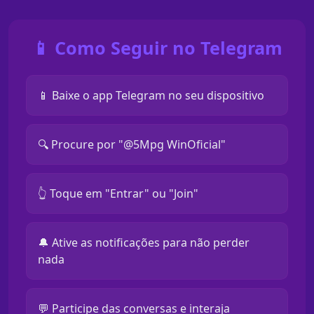
📱 Como Seguir no Telegram
📱 Baixe o app Telegram no seu dispositivo
🔍 Procure por "@5Mpg WinOficial"
👆 Toque em "Entrar" ou "Join"
🔔 Ative as notificações para não perder
nada
💬 Participe das conversas e interaja