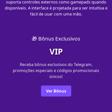
suporta controles externos como gamepads quando
disponíveis. A interface é projetada para ser intuitiva e
fácil de usar com uma mão.
🎁 Bônus Exclusivos
VIP
Receba bônus exclusivos do Telegram,
promoções especiais e códigos promocionais
únicos!
Ver Bônus