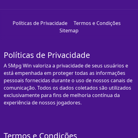
Políticas de Privacidade
Termos e Condições
Sitemap
Políticas de Privacidade
A 5Mpg Win valoriza a privacidade de seus usuários e
está empenhada em proteger todas as informações
pessoais fornecidas durante o uso de nossos canais de
comunicação. Todos os dados coletados são utilizados
exclusivamente para fins de melhoria contínua da
experiência de nossos jogadores.
Termos e Condições