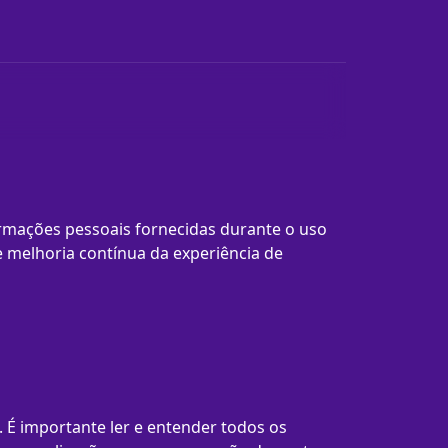
rmações pessoais fornecidas durante o uso
e melhoria contínua da experiência de
É importante ler e entender todos os