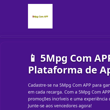
📱 5Mpg Com AP
Plataforma de A
Cadastre-se na 5Mpg Com APP para gan
em cada recarga. Com a 5Mpg Com APP,
promoções incríveis e uma experiência d
Junte-se aos vencedores agora!