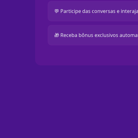
💬 Participe das conversas e interaj
🎁 Receba bônus exclusivos autom