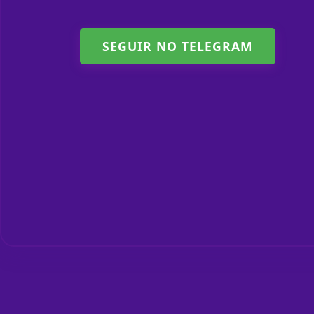
SEGUIR NO TELEGRAM