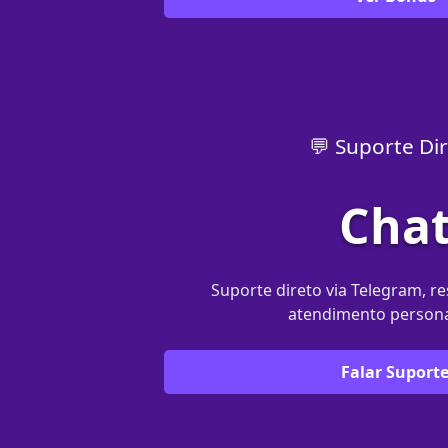
💬 Suporte Di
Cha
Suporte direto via Telegram, r
atendimento persona
Falar Suport