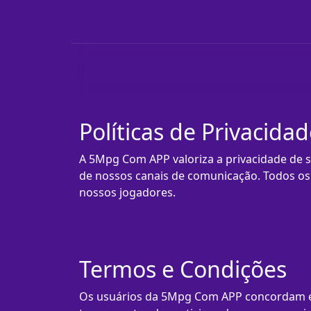
Políticas de Privacida
A 5Mpg Com APP valoriza a privacidade de 
de nossos canais de comunicação. Todos os 
nossos jogadores.
Termos e Condições
Os usuários da 5Mpg Com APP concordam em 