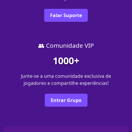
Falar Suporte
👥 Comunidade VIP
1000+
Junte-se a uma comunidade exclusiva de
jogadores e compartilhe experiências!
Entrar Grupo