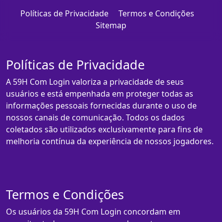
Políticas de Privacidade
Termos e Condições
Sitemap
Políticas de Privacidade
A 59H Com Login valoriza a privacidade de seus
usuários e está empenhada em proteger todas as
informações pessoais fornecidas durante o uso de
nossos canais de comunicação. Todos os dados
coletados são utilizados exclusivamente para fins de
melhoria contínua da experiência de nossos jogadores.
Termos e Condições
Os usuários da 59H Com Login concordam em