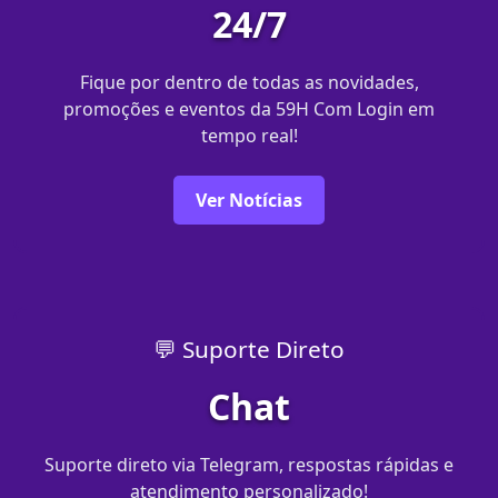
24/7
Fique por dentro de todas as novidades,
promoções e eventos da 59H Com Login em
tempo real!
Ver Notícias
💬 Suporte Direto
Chat
Suporte direto via Telegram, respostas rápidas e
atendimento personalizado!