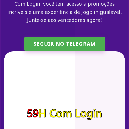
Com Login, você tem acesso a promoções
incríveis e uma experiência de jogo inigualável.
Junte-se aos vencedores agora!
SEGUIR NO TELEGRAM