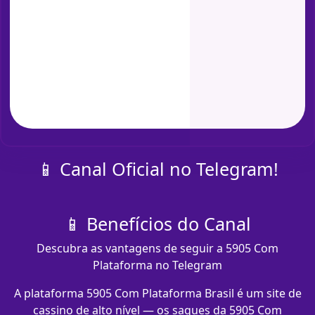
📱 Canal Oficial no Telegram!
📱 Benefícios do Canal
Descubra as vantagens de seguir a 5905 Com
Plataforma no Telegram
A plataforma 5905 Com Plataforma Brasil é um site de
cassino de alto nível — os saques da 5905 Com