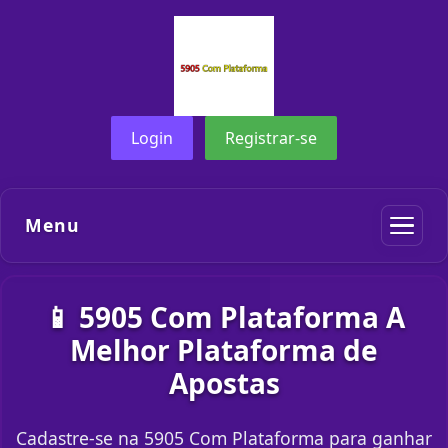
Login
Registrar-se
Menu
📱 5905 Com Plataforma A
Melhor Plataforma de
Apostas
Cadastre-se na 5905 Com Plataforma para ganhar