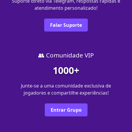
Suporte direto via Telegram, respostas rápidas e
atendimento personalizado!
Falar Suporte
👥 Comunidade VIP
1000+
Junte-se a uma comunidade exclusiva de
jogadores e compartilhe experiências!
Entrar Grupo