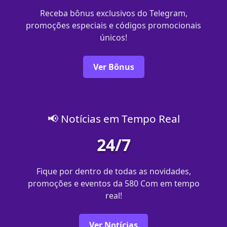
Receba bônus exclusivos do Telegram,
promoções especiais e códigos promocionais
únicos!
Ver Bônus
📢 Notícias em Tempo Real
24/7
Fique por dentro de todas as novidades,
promoções e eventos da 580 Com em tempo
real!
Ver Notícias