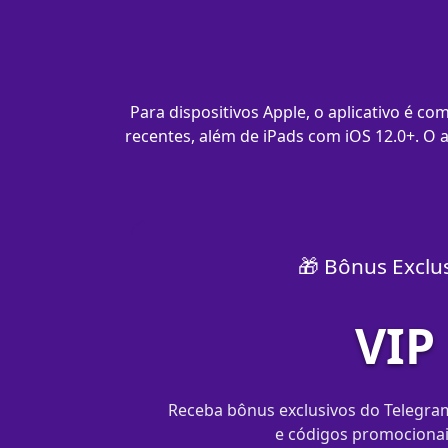
Para dispositivos Apple, o aplicativo é c
recentes, além de iPads com iOS 12.0+. O a
🎁 Bônus Exclu
VIP
Receba bônus exclusivos do Telegra
e códigos promocionai