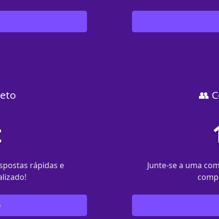
reto
👥 
t
espostas rápidas e
Junte-se a uma com
lizado!
compa
e