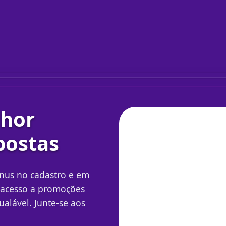
lhor
postas
nus no cadastro e em
 acesso a promoções
ualável. Junte-se aos