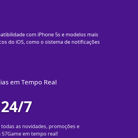
mpatibilidade com iPhone 5s e modelos mais
icos do iOS, como o sistema de notificações
cias em Tempo Real
24/7
e todas as novidades, promoções e
a 57Game em tempo real!