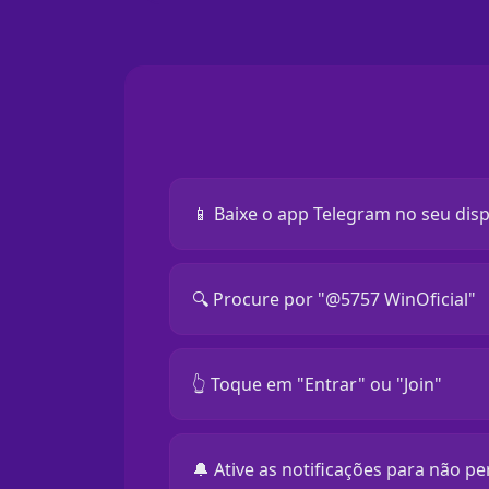
📱 Baixe o app Telegram no seu disp
🔍 Procure por "@5757 WinOficial"
👆 Toque em "Entrar" ou "Join"
🔔 Ative as notificações para não p