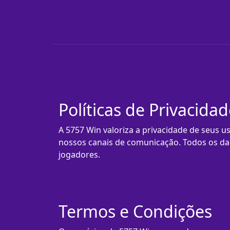
Políticas de Privacida
A 5757 Win valoriza a privacidade de seus 
nossos canais de comunicação. Todos os dad
jogadores.
Termos e Condições