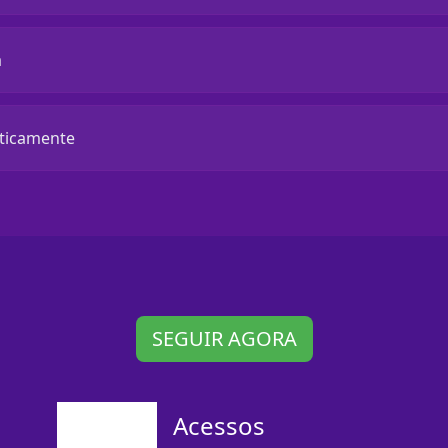
a
aticamente
SEGUIR AGORA
Acessos