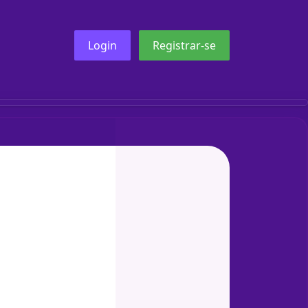
Login
Registrar-se