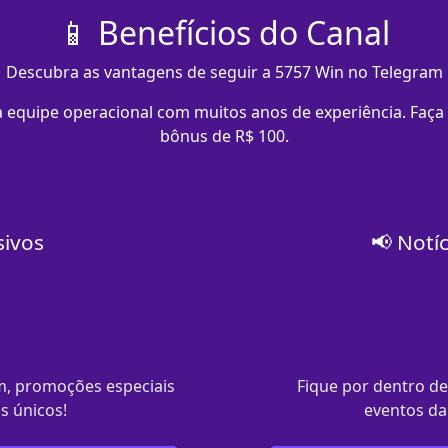
📱 Benefícios do Canal
Descubra as vantagens de seguir a 5757 Win no Telegram
 equipe operacional com muitos anos de experiência. Faça
bônus de R$ 100.
sivos
📢 Notí
m, promoções especiais
Fique por dentro d
s únicos!
eventos da