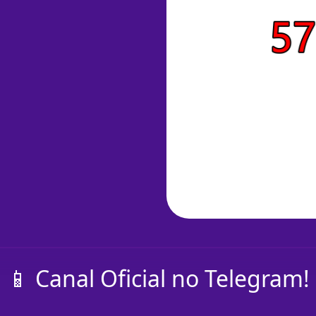
📱 Canal Oficial no Telegram!