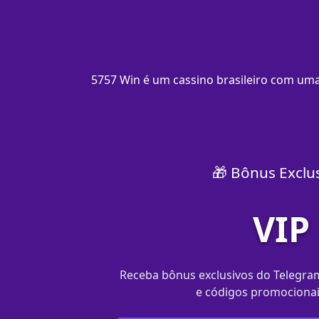
5757 Win é um cassino brasileiro com uma
🎁 Bônus Exclu
VIP
Receba bônus exclusivos do Telegra
e códigos promocionai