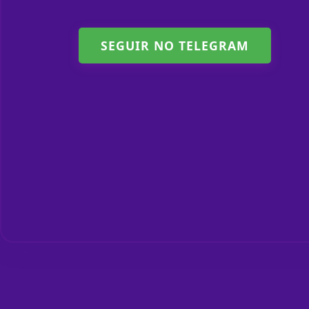
SEGUIR NO TELEGRAM