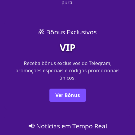
pura.
🎁 Bônus Exclusivos
VIP
Receba bônus exclusivos do Telegram,
promoções especiais e códigos promocionais
únicos!
Ver Bônus
📢 Notícias em Tempo Real