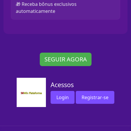
🎁 Receba bônus exclusivos
automaticamente
SEGUIR AGORA
Acessos
Login
Registrar-se