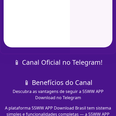
📱 Canal Oficial no Telegram!
📱 Benefícios do Canal
Descubra as vantagens de seguir a 55WW APP
Download no Telegram
A plataforma 55WW APP Download Brasil tem sistema
simples e funcionalidades completas — a 55WW APP