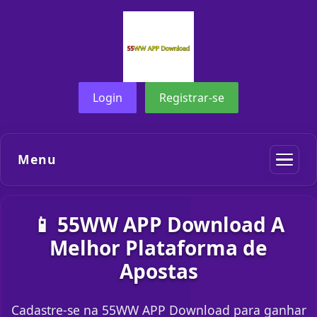
Login
Registrar-se
Menu
📱 55WW APP Download A
Melhor Plataforma de
Apostas
Cadastre-se na 55WW APP Download para ganhar