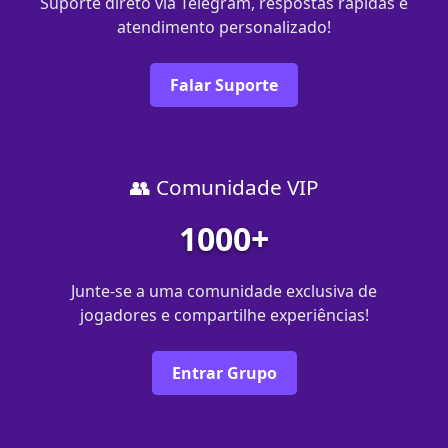
Suporte direto via Telegram, respostas rápidas e
atendimento personalizado!
Falar Suporte
👥 Comunidade VIP
1000+
Junte-se a uma comunidade exclusiva de
jogadores e compartilhe experiências!
Entrar Grupo