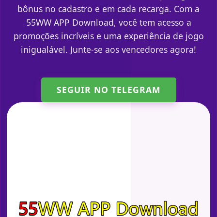
bônus no cadastro e em cada recarga. Com a
55WW APP Download, você tem acesso a
promoções incríveis e uma experiência de jogo
inigualável. Junte-se aos vencedores agora!
SEGUIR NO TELEGRAM