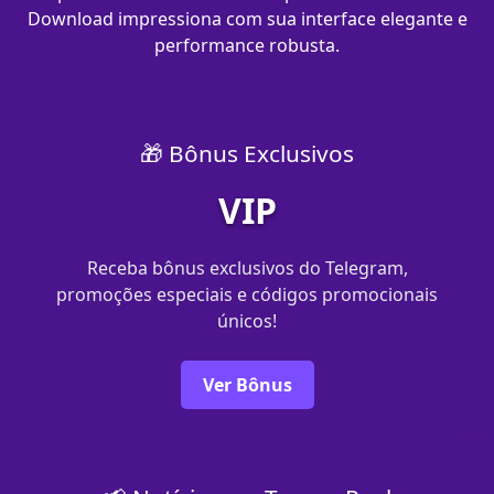
Download impressiona com sua interface elegante e
performance robusta.
🎁 Bônus Exclusivos
VIP
Receba bônus exclusivos do Telegram,
promoções especiais e códigos promocionais
únicos!
Ver Bônus