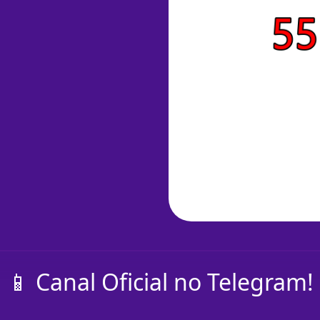
📱 Canal Oficial no Telegram!