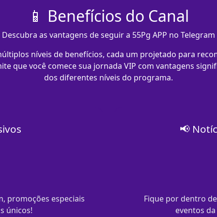
📱 Benefícios do Canal
Descubra as vantagens de seguir a 55Pg APP no Telegram
tiplos níveis de benefícios, cada um projetado para recom
te que você comece sua jornada VIP com vantagens signifi
dos diferentes níveis do programa.
sivos
📢 Notí
m, promoções especiais
Fique por dentro d
s únicos!
eventos da