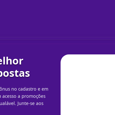
elhor
postas
ônus no cadastro e em
m acesso a promoções
ualável. Junte-se aos