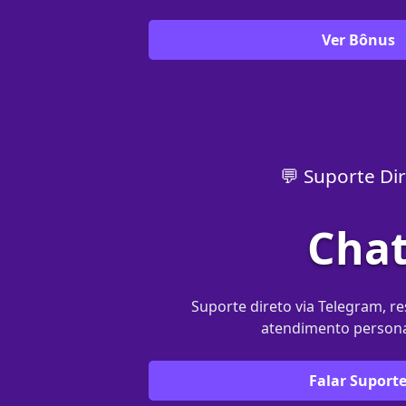
Ver Bônus
💬 Suporte Di
Cha
Suporte direto via Telegram, r
atendimento persona
Falar Suport