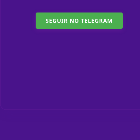
SEGUIR NO TELEGRAM