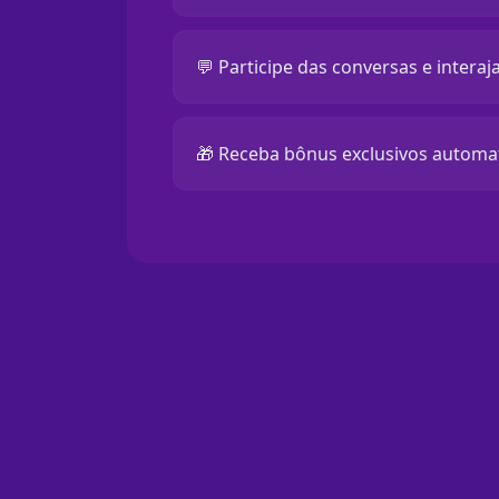
💬 Participe das conversas e interaj
🎁 Receba bônus exclusivos autom