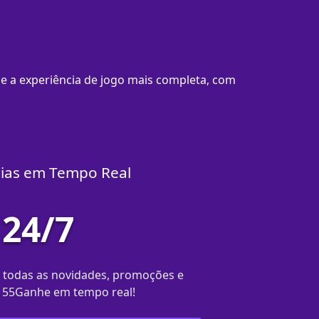
e a experiência de jogo mais completa, com
cias em Tempo Real
24/7
e todas as novidades, promoções e
 55Ganhe em tempo real!