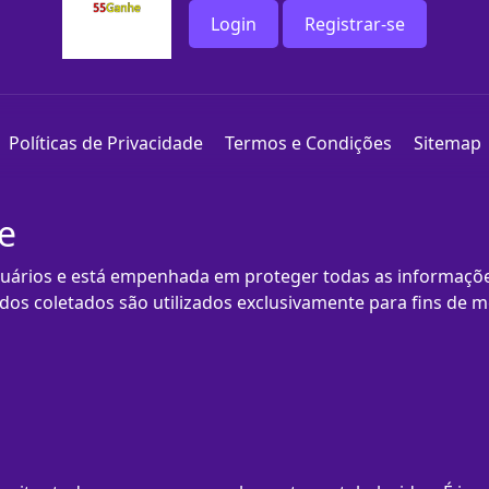
Login
Registrar-se
Políticas de Privacidade
Termos e Condições
Sitemap
de
usuários e está empenhada em proteger todas as informaçõe
os coletados são utilizados exclusivamente para fins de m