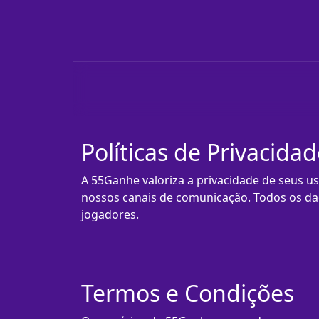
Políticas de Privacida
A 55Ganhe valoriza a privacidade de seus 
nossos canais de comunicação. Todos os dad
jogadores.
Termos e Condições