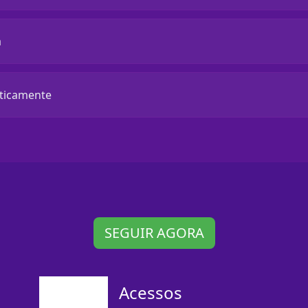
a
aticamente
SEGUIR AGORA
Acessos