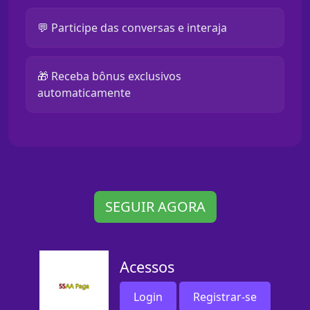
💬 Participe das conversas e interaja
🎁 Receba bônus exclusivos
automaticamente
SEGUIR AGORA
Acessos
Login
Registrar-se