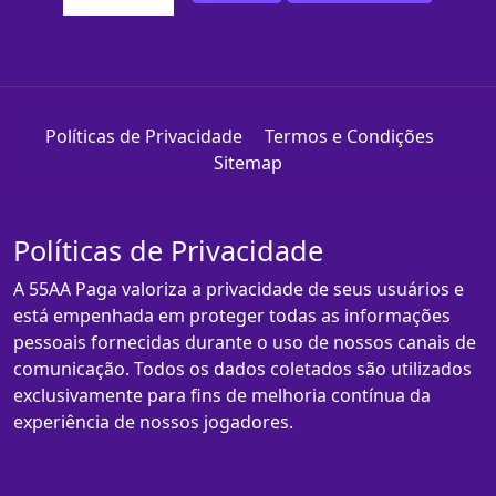
Políticas de Privacidade
Termos e Condições
Sitemap
Políticas de Privacidade
A 55AA Paga valoriza a privacidade de seus usuários e
está empenhada em proteger todas as informações
pessoais fornecidas durante o uso de nossos canais de
comunicação. Todos os dados coletados são utilizados
exclusivamente para fins de melhoria contínua da
experiência de nossos jogadores.