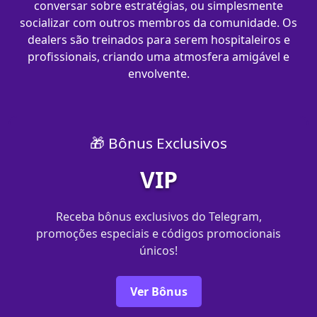
conversar sobre estratégias, ou simplesmente
socializar com outros membros da comunidade. Os
dealers são treinados para serem hospitaleiros e
profissionais, criando uma atmosfera amigável e
envolvente.
🎁 Bônus Exclusivos
VIP
Receba bônus exclusivos do Telegram,
promoções especiais e códigos promocionais
únicos!
Ver Bônus