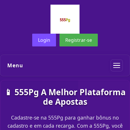
Login
Registrar-se
Menu
📱 555Pg A Melhor Plataforma
de Apostas
Cadastre-se na 555Pg para ganhar bônus no
cadastro e em cada recarga. Com a 555Pg, você