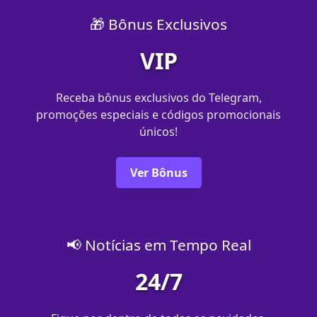
🎁 Bônus Exclusivos
VIP
Receba bônus exclusivos do Telegram,
promoções especiais e códigos promocionais
únicos!
Ver Bônus
📢 Notícias em Tempo Real
24/7