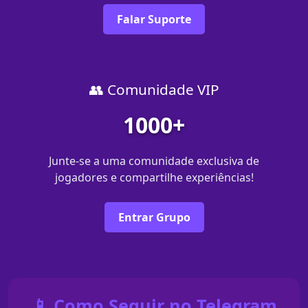
Falar Suporte
👥 Comunidade VIP
1000+
Junte-se a uma comunidade exclusiva de
jogadores e compartilhe experiências!
Entrar Grupo
📱 Como Seguir no Telegram