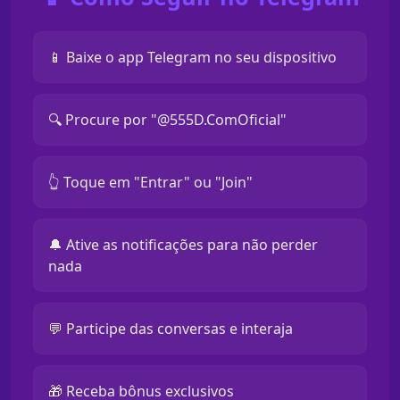
📱 Baixe o app Telegram no seu dispositivo
🔍 Procure por "@555D.ComOficial"
👆 Toque em "Entrar" ou "Join"
🔔 Ative as notificações para não perder
nada
💬 Participe das conversas e interaja
🎁 Receba bônus exclusivos