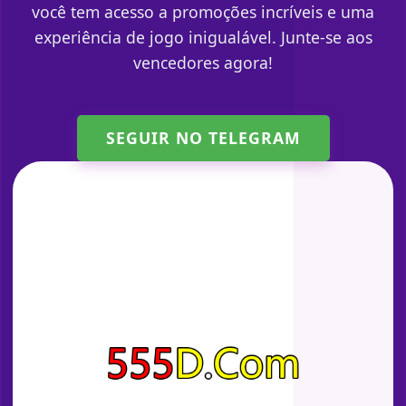
você tem acesso a promoções incríveis e uma
experiência de jogo inigualável. Junte-se aos
vencedores agora!
SEGUIR NO TELEGRAM