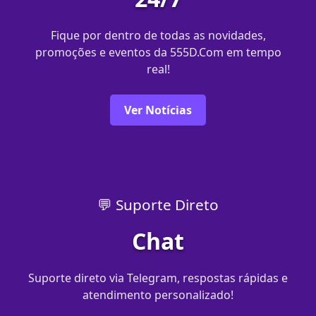
Fique por dentro de todas as novidades,
promoções e eventos da 555D.Com em tempo
real!
Ver Notícias
💬 Suporte Direto
Chat
Suporte direto via Telegram, respostas rápidas e
atendimento personalizado!